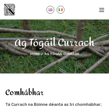
Ag Tógáil Currach
HOME
AG TÓGÁIL CURRACH
Comhábhar
Tá Currach na Bóinne déanta as trí chomhábhar;