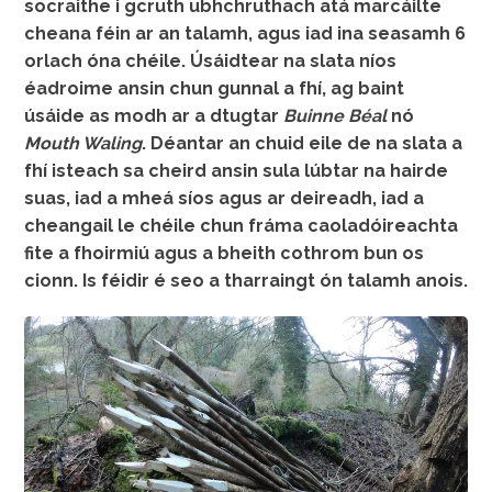
socraithe i gcruth ubhchruthach atá marcáilte
cheana féin ar an talamh, agus iad ina seasamh 6
orlach óna chéile. Úsáidtear na slata níos
éadroime ansin chun gunnal a fhí, ag baint
úsáide as modh ar a dtugtar
Buinne Béal
nó
Mouth Waling
. Déantar an chuid eile de na slata a
fhí isteach sa cheird ansin sula lúbtar na hairde
suas, iad a mheá síos agus ar deireadh, iad a
cheangail le chéile chun fráma caoladóireachta
fite a fhoirmiú agus a bheith cothrom bun os
cionn. Is féidir é seo a tharraingt ón talamh anois.