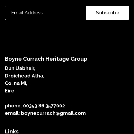
Boyne Currach Heritage Group
Dun Uabhair,
Droichead Atha,
Co. na Mí,
Eire
phone: 00353 86 3577002
email: boynecurrach@gmail.com
Links