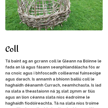
Coll
Tá baint ag an gcrann coll le Gleann na Bóinne le
fada an lá agus fásann seanphlandálacha fós ar
na cnoic agus i bhfoscadh coillearnaí fuinseoige
agus darach. Is annamh a bhíonn bailiú coll le
haghaidh déanamh Currach, neamhchasta. Is iad
na slata a theastaíonn ná 35 slat 25mm ar tiús
agus an líon céanna slata níos éadroime le
haghaidh fíodóireachta. Tá na slata níos troime